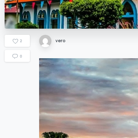
vero
2
0